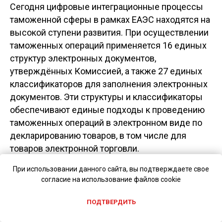
Сегодня цифровые интеграционные процессы
таможенной сферы в рамках ЕАЭС находятся на
высокой ступени развития. При осуществлении
таможенных операций применяется 16 единых
структур электронных документов,
утверждённых Комиссией, а также 27 единых
классификаторов для заполнения электронных
документов. Эти структуры и классификаторы
обеспечивают единые подходы к проведению
таможенных операций в электронном виде по
декларированию товаров, в том числе для
товаров электронной торговли.
При использовании данного сайта, вы подтверждаете свое
Проводится работа по развитию в рамках Союза
согласие на использование файлов cookie
единой системы таможенного транзита. Одним
из элементов этой системы является механизм
ПОДТВЕРДИТЬ
отслеживания перевозок товаров с