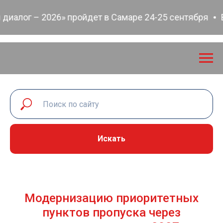
ог – 2026» пройдет в Самаре 24-25 сентября
Всеро
Искать
Модернизацию приоритетных
пунктов пропуска через