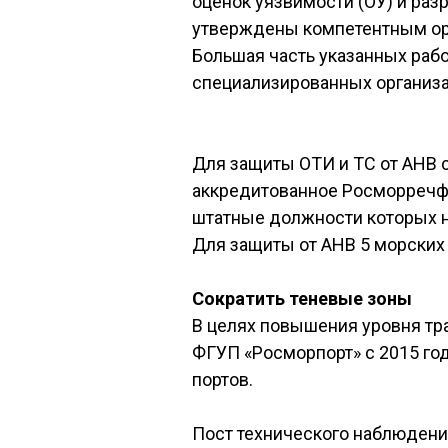
оценок уязвимости (ОУ) и раз
утверждены компетентным орг
Большая часть указанных раб
специализированных организ
Для защиты ОТИ и ТС от АНВ 
аккредитованное Росморречфл
штатные должности которых н
Для защиты от АНВ 5 морских
Сократить теневые зоны
В целях повышения уровня тр
ФГУП «Росморпорт» с 2015 го
портов.
Пост технического наблюдения