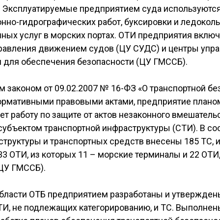
. Эксплуатируемые предприятием суда используютс
нно-гидрографических работ, буксировки и ледоколь
иных услуг в морских портах. ОТИ предприятия вклю
равления движением судов (ЦУ СУДС) и центры упр
и для обеспечения безопасности (ЦУ ГМССБ).
 законом от 09.02.2007 № 16-ФЗ «О транспортной без
рмативными правовыми актами, предприятие планом
 работу по защите от актов незаконного вмешательст
убъектом транспортной инфраструктуры (СТИ). В соо
труктуры и транспортных средств внесены 185 ТС, и
33 ОТИ, из которых 11 – морские терминалы и 22 ОТ
ЦУ ГМССБ).
области ОТБ предприятием разработаны и утвержден
ТИ, не подлежащих категорированию, и ТС. Выполне