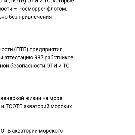
сти (ПОТБ) ОТИ и ТС, которые
ности – Росморречфлотом.
ьно без привлечения
ости (ПТБ) предприятия,
 аттестацию 987 работников,
ной безопасности ОТИ и ТС.
овеческой жизни на море
 и ТСОТБ акваторий морских
СОТБ акватории морского