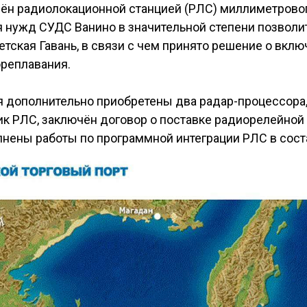
ащён радиолокационной станцией (РЛС) миллиметрово
 нужд СУДС Ванино в значительной степени позволит
етская Гавань, в связи с чем принято решение о вкл
реплавания.
я дополнительно приобретены два радар-процессора
к РЛС, заключён договор о поставке радиорелейной
олнены работы по программной интеграции РЛС в сос