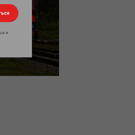
ться
ых и