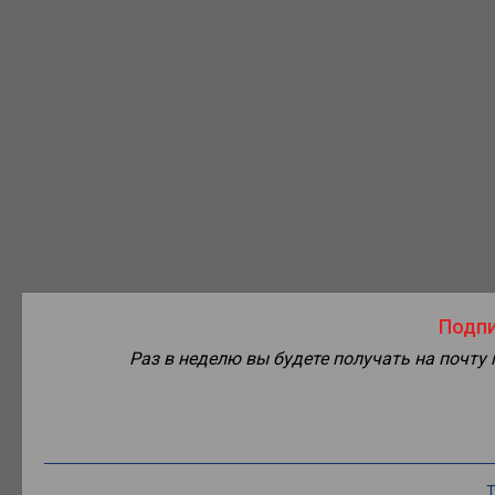
Подпи
Раз в неделю вы будете получать на почту
Т