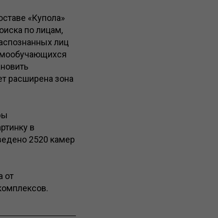
оставе «Купола»
иска по лицам,
распознанных лиц
самообучающихся
ановить
ет расширена зона
ры
ртинку в
ведено 2520 камер
а от
комплексов.