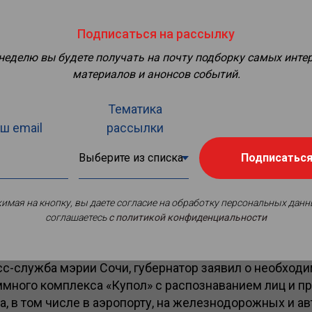
Подписаться на рассылку
 неделю вы будете получать на почту подборку самых инте
материалов и анонсов событий.
Тематика
ш email
рассылки
его вчера в Сочи совместного заседания постоянно
Подписатьс
 совета по обеспечению правопорядка и АТК Краснод
м губернатора Вениамина Кондратьева обсуждались
временных технологий для антитеррористической з
имая на кнопку, вы даете согласие на обработку персональных данн
сности граждан, в частности направления развития 
соглашаетесь
c политикой конфиденциальности
на курорте.
сс-служба мэрии Сочи, губернатор заявил о необход
ммного комплекса «Купол» с распознаванием лиц и п
а, в том числе в аэропорту, на железнодорожных и ав