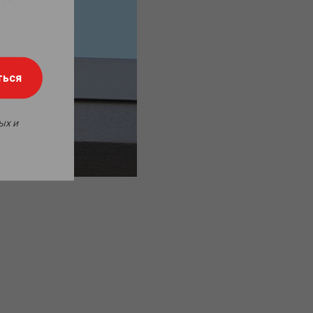
ться
ых и