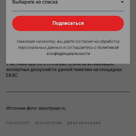
Предстоит колоссальная работа по формированию условий
для развития ИИ технологий в ЕАЭС, разработке единого
стандарта и адаптации нормативной базы евразийских
Подписаться
стран к глобальной повестке, подготовке и переподготове
кадров, координации работ в части обеспечения
безопасности систем ИИ на транспорте и т.д.
Нажимая на кнопку, вы даете согласие на обработку
Резюмируя итоги прошедшего мероприятия отметим, что
персональных данных и соглашаетесь
c политикой
цифровизация и внедрение новых технологий являются
конфиденциальности
важной частью процесса евразийской интеграции.
Участники круглого стола выступили за активизацию
экспертных дискуссий по данной тематике на площадках
ЕАЭС.
Источник фото: securityexp.ru.
ТРАНСПОРТ
ТЕХНОЛОГИИ
ЦИФРОВИЗАЦИЯ