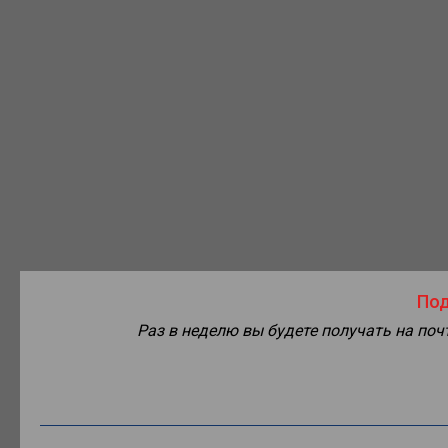
Под
Раз в неделю вы будете получать на по