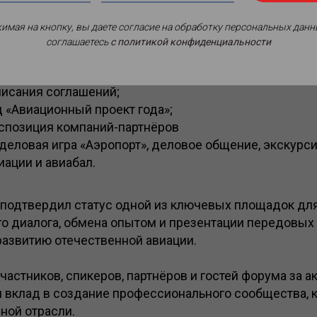
иационной отрасли;
ых авиационных систем (БПЛА), технологии и сценари
имая на кнопку, вы даете согласие на обработку персональных данн
соглашаетесь
c политикой конфиденциальности
инивший участников для поиска инновационных реше
ач;
исания соглашений;
 «Авиационный проект года»;
спозиция компаний-партнёров
деловая игра «Аэропорт», деловое общение, экскурси
ации и авиабал.
подтвердил статус одной из ключевых площадок дл
о диалога, обмена опытом и презентации передовых 
азвитию отечественной авиации.
частников, спикеров, партнёров и гостей форума за а
и вклад в создание профессионального сообщества, 
ной отрасли.