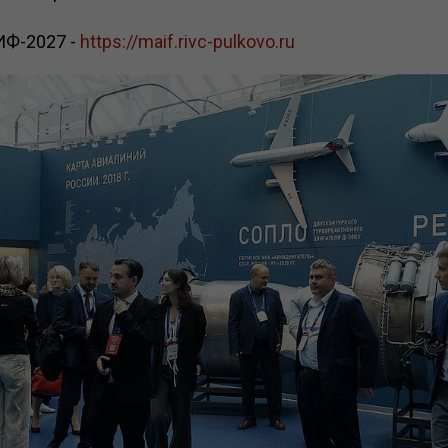
ИФ-2027 -
https://maif.rivc-pulkovo.ru