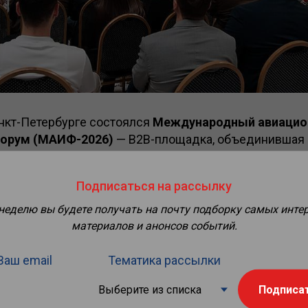
анкт-Петербурге состоялся
Международный авиаци
форум (МАИФ-2026)
— B2B-площадка, объединившая 
эропортов, авиакомпаний, промышленных предприяти
труктур и экспертов – лидеров гражданской авиации
Подписаться на рассылку
 программы были представлены:
 неделю вы будете получать на почту подборку самых инте
дания, панельные сессии и круглые столы с участи
материалов и анонсов событий.
ли;
Ваш email
Тематика рассылки
нная сессия, посвящённая применению искусственно
Подписа
резентацией инновационных отечественных разработ