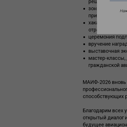
решений для ав
зона беспилотн
Наж
применения;
хакатон, объед
отраслевых зад
церемония подп
вручение наград
выставочная эк
мастер-классы, 
гражданской ави
МАИФ-2026 вновь 
профессиональног
способствующих р
Благодарим всех у
открытый диалог 
будущее авиацион