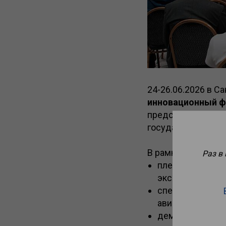
24-26.06.2026 в С
инновационный 
представителей а
государственных с
В рамках деловой
Раз в
пленарные засе
экспертов отрас
специализирова
авиации;
демо-зона, с п