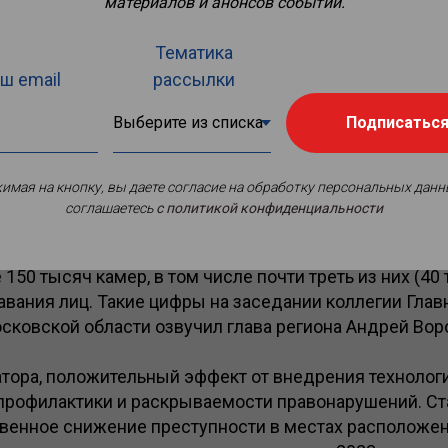
материалов и анонсов событий.
Тематика
ш email
рассылки
Подписатьс
имая на кнопку, вы даете согласие на обработку персональных данн
соглашаетесь
c политикой конфиденциальности
истеме видеонаблюдения «Безопасный регион» в на
150 тысяч камер, в том числе почти треть из них (4
вания лиц. Такие цифры на заседании коллегии Глав
сковской области озвучил глава региона Андрей Вор
атора, положительный эффект от внедрения техноло
 профилактики и раскрываемости правонарушений. Ст
венное снижение преступности в местах расположен