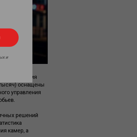
я
ых и
стоящее время
0 тысяч) оснащены
ного управления
обьев.
гичных решений
атистика
ия камер, а