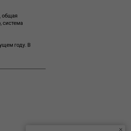
д общая
, система
ущем году. В