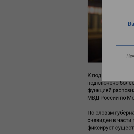
Ва
Наж
К подмосковной с
подключено более 
функцией распозна
МВД России по Мо
По словам губерн
очевиден в части
фиксирует сущест