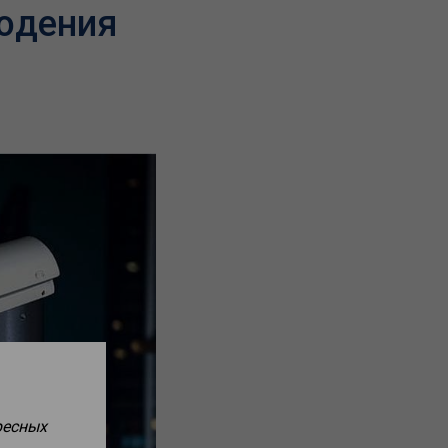
юдения
ресных