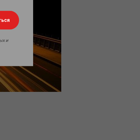
ться
ых и