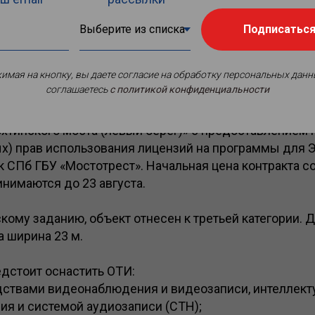
Подписатьс
имая на кнопку, вы даете согласие на обработку персональных данн
соглашаетесь
c политикой конфиденциальности
нение работ по оснащению техническими средствам
опасности объекта транспортной инфраструктуры «Т
хтинского моста (левый берег)» с предоставлением
х) прав использования лицензий на программы для
к СПб ГБУ «Мостотрест». Начальная цена контракта со
инимаются до 23 августа.
кому заданию, объект отнесен к третьей категории. 
а ширина 23 м.
дстоит оснастить ОТИ:
дствами видеонаблюдения и видеозаписи, интеллект
я и системой аудиозаписи (СТН);