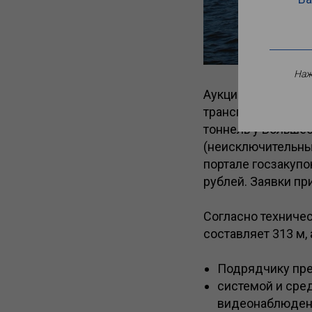
Наж
Аукцион на выпол
транспортной без
тоннель у Большео
(неисключительны
портале госзакупо
рублей. Заявки пр
Согласно техничес
составляет 313 м, 
Подрядчику пре
системой и сре
видеонаблюдени