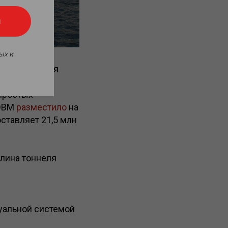
я
ых и
и обеспечения
ранспортный
 простых
 ЭВМ
разместило
на
ставляет 21,5 млн
Длина тоннеля
уальной системой