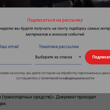
Подписаться на рассылку
 неделю вы будете получать на почту подборку самых инте
материалов и анонсов событий.
Ваш email
Тематика рассылки
Подписа
имая на кнопку, вы даете согласие на обработку персональных данн
ых актов
размещен
проект ведомственного
соглашаетесь
c политикой конфиденциальности
ый регламент Федерального агентства
ию услуги «Утверждение программ обеспечения
 (транспортных средств)». Документ проходит
ря.