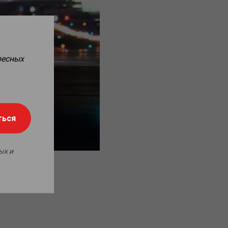
ресных
ться
ых и