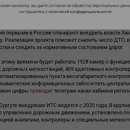
имая на кнопку, вы даете согласие на обработку персональных данн
соглашаетесь
c политикой конфиденциальности
лектуальную транспортную систему (ИТС) на региона
ия первыми в России планируют внедрить власти Ха
у. Реализация проекта поможет снизить число ДТП, 
стки и следить за нормативным состоянием дорог.
 этому времени будет работать 1928 камер с функци
х дорожных метеостанций, 409 адаптивных контроле
втоматизированных пункта весогабаритного контроля
инамических информационных табло и пять централь
Такие цифры
приводит
телеграм-канал кабмина регион
 Сургуте внедрение ИТС ведется с 2020 года. В круп
р управления дорожным движением, установлено по
кцией аналитики, контролеры и специальные метеост