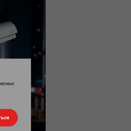
ресных
ться