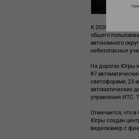
Наж
К 2030 году интел
общего пользован
автономного округ
небезопасные уча
На дорогах Югры к
87 автоматически
светофорами, 23 а
автоматических д
управления ИТС. 
Отмечается, что в
Югры создан цент
видеокамер с фун