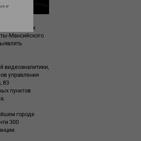
ых и
льных дорогах
нты-Мансийского
выявлять
ей видеоаналитики,
ров управления
, 83
ных пунктов
а.
нейшем городе
чти 300
анции.