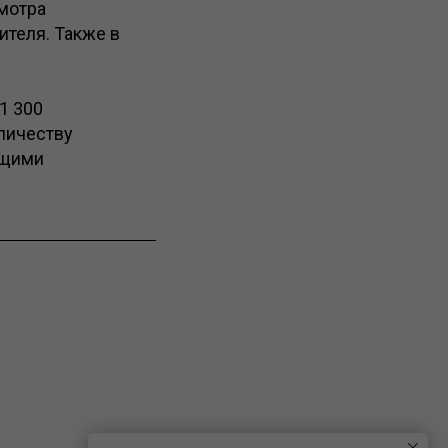
мотра
ителя. Также в
1 300
оличеству
ущими