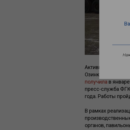
Ва
Наж
Активная фаза ст
Озинки на границе
получила
в январе
пресс-служба ФГК
года. Работы прой
В рамках реализац
производственные
органов, павильон