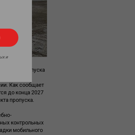
я
ых и
м пункте пропуска
кументация
ии. Как сообщает
ся до конца 2027
кта пропуска.
ебно-
нных контрольных
щадки мобильного