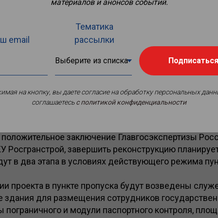
материалов и анонсов событий.
Тематика
ш email
рассылки
Подписатьс
имая на кнопку, вы даете согласие на обработку персональных данн
соглашаетесь
c политикой конфиденциальности
роительно-монтажных работ началась в автомобильно
 с Казахстаном. Это связано с тем, что проектная до
 положительное заключение Главгосэкспертизы Росс
У Росгранстрой, завершить реконструкцию планирует
дут в два этапа в условиях действующего режима пун
ии проекта в пункте пропуска будут возведены служ
 здания для размещения сотрудников государстве
ы пограничного и модули паспортного контроля, пло