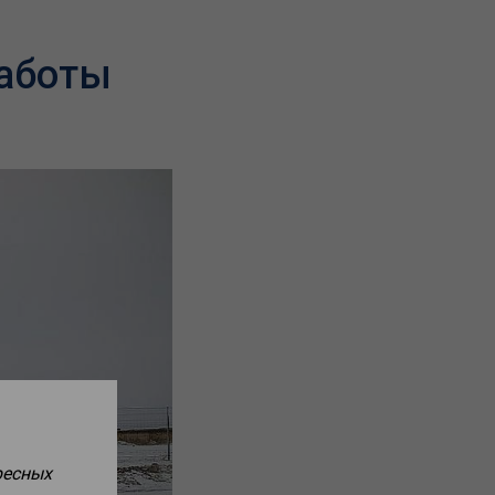
работы
ресных