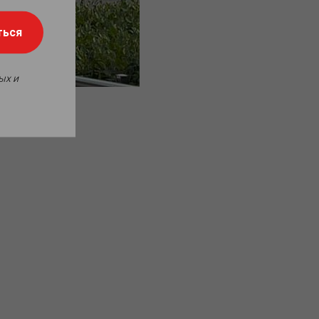
ться
ых и