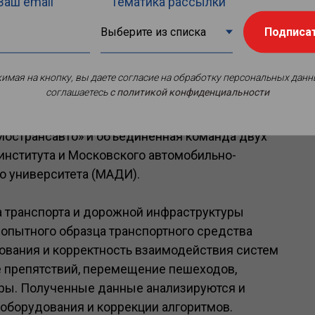
Ваш email
Тематика рассылки
Подписа
имая на кнопку, вы даете согласие на обработку персональных данн
соглашаетесь
c политикой конфиденциальности
равления транспортом с прицелом в
ких перевозок в сфере общественного
Мострансавто» и объединенная команда двух
института и Московского автомобильно-
о университета (МАДИ).
а транспорта и дорожной инфраструктуры
 опытного образца транспортного средства
ования и корректность взаимодействия систем
 препятствий, перемещение пешеходов,
вры. Полученные данные анализируются и
оборудования и коррекции алгоритмов.