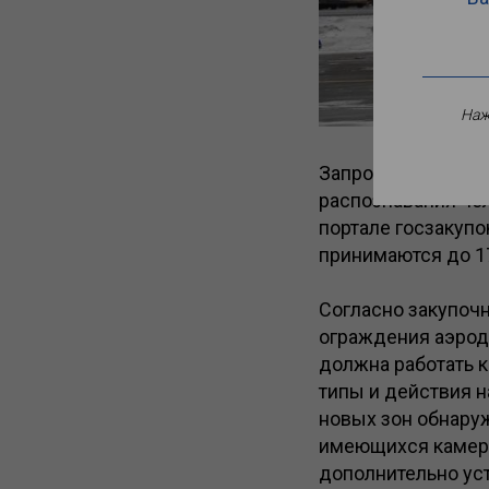
Наж
Запрос предложен
распознавания че
портале госзакупо
принимаются до 1
Согласно закупочн
ограждения аэродр
должна работать 
типы и действия 
новых зон обнару
имеющихся камер 
дополнительно ус