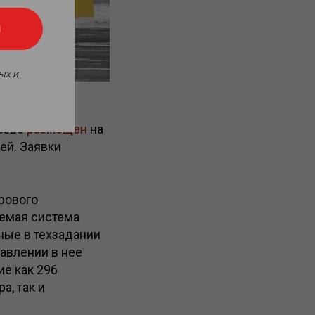
я
ых и
еоаналитики
ьево
размещен
на
ей. Заявки
рового
аемая система
ные в техзадании
авлении в нее
е как 296
, так и