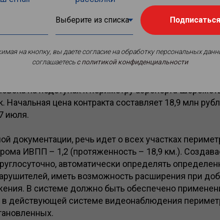
Подписатьс
имая на кнопку, вы даете согласие на обработку персональных данн
соглашаетесь
c политикой конфиденциальности
ий на выполнение работ по внедрению системы вид
ловека на подступах к периметру аэропорта Шеремет
к. Начальная цена контракта составляет 18,9 млн рубл
7 июля.
ой документации, речь идет о всех участках перимет
ома ИВПП – 1,2 (протяженность – 18,9 км.). Создав
круглосуточно, автоматически определять определен
нарушителей, иметь возможность расширения при доб
жения. В системе должно быть обеспечено применени
в действующей системе видеонаблюдения периметра
тановленных.