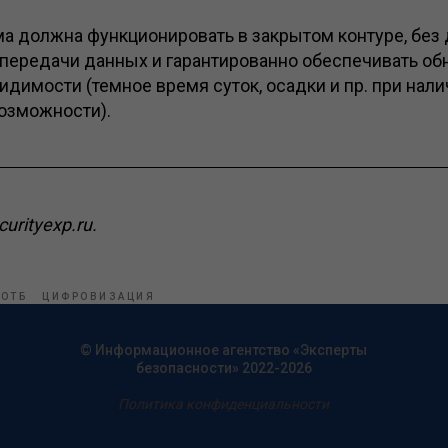
ма должна функционировать в закрытом контуре, без 
передачи данных и гарантированно обеспечивать об
идимости (темное время суток, осадки и пр. при нал
озможности).
urityexp.ru.
ОТБ
ЦИФРОВИЗАЦИЯ
© Информационное агентство «Эксперты
безопасности» 2022-2026
Политика конфиденциальности