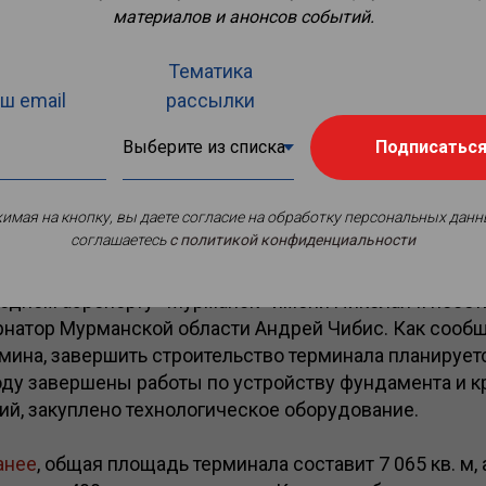
материалов и анонсов событий.
Тематика
ш email
рассылки
Подписатьс
имая на кнопку, вы даете согласие на обработку персональных данн
соглашаетесь
c политикой конфиденциальности
щадку нового аэровокзального комплекса внутренн
одном аэропорту «Мурманск» имени Николая II посе
рнатор Мурманской области Андрей Чибис. Как сооб
мина, завершить строительство терминала планируетс
оду завершены работы по устройству фундамента и к
ий, закуплено технологическое оборудование.
анее
, общая площадь терминала составит 7 065 кв. м,