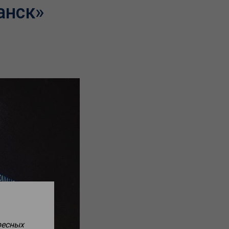
анск»
ресных