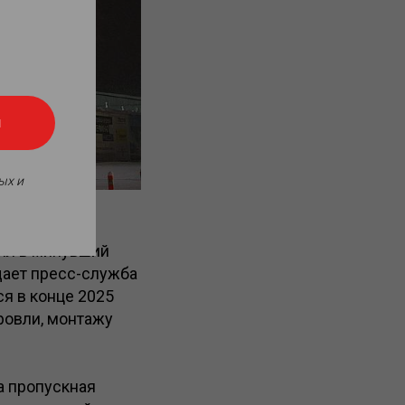
я
ых и
их воздушных
тил в минувший
щает пресс-служба
я в конце 2025
ровли, монтажу
 а пропускная