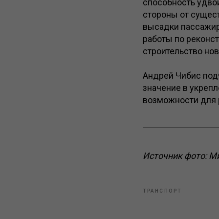
способность удвои
стороны от сущес
высадки пассажир
работы по реконст
строительство но
Андрей Чибис под
значение в укрепл
возможности для 
Источник фото: М
ТРАНСПОРТ