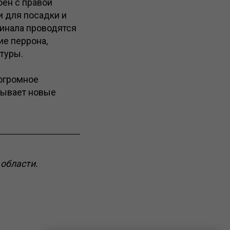
оен с правой
 для посадки и
минала проводятся
ие перрона,
туры.
 огромное
крывает новые
области.