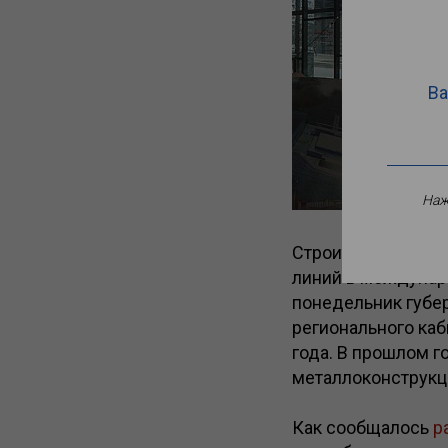
Ва
Наж
Строительную пло
линий в междунар
понедельник губе
регионального каб
года. В прошлом г
металлоконструкц
Как сообщалось
р