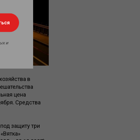
ться
ых и
хозяйства в
мешательства
льная цена
оября. Средства
под защиту три
 «Вятка»