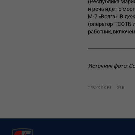
(Республика Марий 
и речь идет о мос
М-7 «Волга». В де
(оператор ТСОТБ 
работник, включен
Источник фото: С
ТРАНСПОРТ
ОТБ