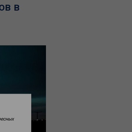
ов в
ресных