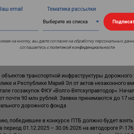
Ваш email
Тематика рассылки
Подписа
имая на кнопку, вы даете согласие на обработку персональных данн
соглашаетесь
c политикой конфиденциальности
у объектов транспортной инфраструктуры дорожного 
лике и Республике Марий Эл от актов незаконного в
тале госзакупок ФКУ «Волго-Вятскуправтодор». Нача
ет почти 90 млн рублей. Заявки принимаются до 17 н
ального дорожного фонда
ию, победившее в конкурсе ПТБ должно будет взять 
в период 01.12.2025 – 30.06.2026 на автодороге Р-176