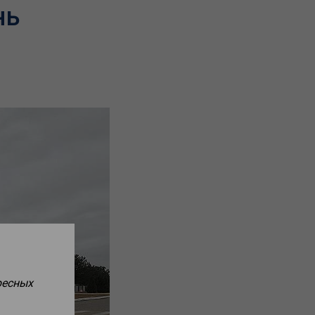
нь
ресных