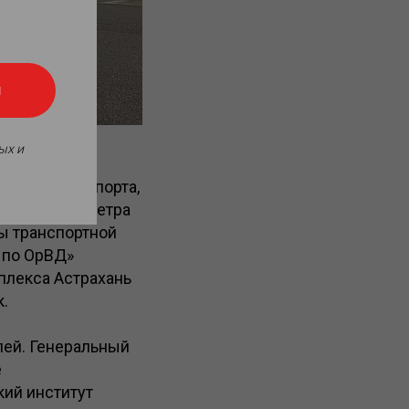
я
ых и
портового
иметра аэропорта,
С ОТБ) периметра
ы транспортной
 по ОрВД»
плекса Астрахань
к.
лей. Генеральный
е
ий институт