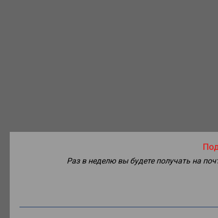
Под
Раз в неделю вы будете получать на по