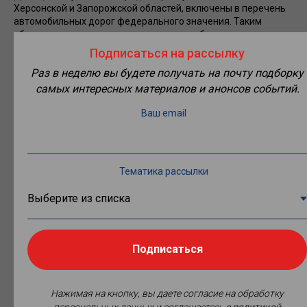
Херсонской и Запорожской областей, включены в перечень
автомобильных дорог федерального значения. Таким
образом, на территории новых регионов будет
сформирована сеть федеральных автодорог общей
Подписаться на рассылку
протяжённостью 1300,5 км. Соответствующее
Раз в неделю вы будете получать на почту подборку
постановление подписал премьер-министр РФ Михаил
Мишустин. Документ
опубликован
на сайте Кабмина.
самых интересных материалов и анонсов событий.
Первая автомагистраль – Р-150 проходит через Белгород,
Ваш email
Старобельск, Луганск, Донецк и Мариуполь. Вторая – Р-260
связывает Волгоград, Каменск-Шахтинский и Луганск.
Третья трасса – Р-280 пролегает между Ростовом-на-Дону,
Мариуполем, Мелитополем и Симферополем. Четвёртая –
Тематика рассылки
А-258 обеспечивает транспортную связанность
Кантемировки (Воронежская область) и Луганска.
После включения в перечень новые трассы будут
закреплены на праве оперативного управления за
подведомственным Росавтодору ФКУ «Упрдор
Подписаться
«Новороссия». Оно проведёт оценку транспортно-
эксплуатационного состояния дорог, сформирует планы по
их ремонту и развитию.
Нажимая на кнопку, вы даете согласие на обработку