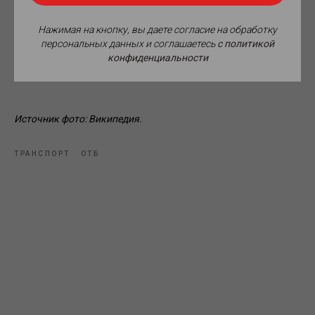
работу вновь смонтированного оборудования.
Завершить разработку проектно-сметной документации
Нажимая на кнопку, вы даете согласие на обработку
подрядчик должен будет к концу ноября следующего года.
персональных данных и соглашаетесь
c политикой
конфиденциальности
Источник фото: Википедия.
ТРАНСПОРТ
ОТБ