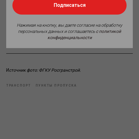
границах с новыми регионами. Так, в 2025 году был
Подписаться
модернизирован автомобильный пункт пропуска
Новошахтинск, а также установлены портальные
инспекционно-досмотровые комплексы для легковых
транспортных средств в автомобильных пунктах пропуска
Нажимая на кнопку, вы даете согласие на обработку
Джанкой, Армянск и Весело-Вознесенка. В Мариуполе и
персональных данных и соглашаетесь
c политикой
Бердянске были установлены морские пункты пропуска.
конфиденциальности
И
сточник фото: ФГКУ Росгранстрой.
ТРАНСПОРТ
ПУНКТЫ ПРОПУСКА