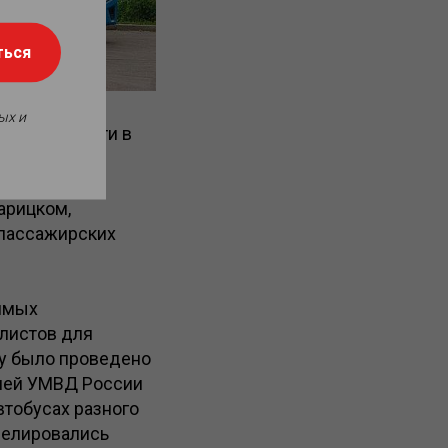
ться
ых и
 защищенности в
ское
служивает
арицком,
 пассажирских
димых
листов для
ду было проведено
елей УМВД России
втобусах разного
делировались