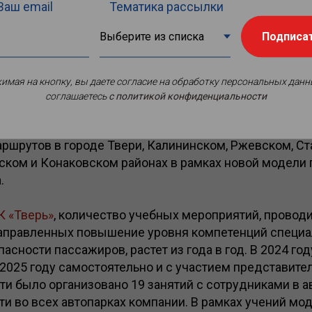
Ваш email
Тематика рассылки
Подписа
имая на кнопку, вы даете согласие на обработку персональных данн
 транспортной безопасности и антитеррористической
соглашаетесь
c политикой конфиденциальности
нспорте планирует провести за 2026 год Верхневолж
 предприятие («Верхневолжское АТП»). Компания об
ршрутов в городе Твери, Калининском, Ржевском, Ст
ском и Конаковском районах в рамках новой модели
.
К «Тверь»
, количество учебных мероприятий, прово
аправленных повышение уровня компетенций специа
асности пассажиров, растет из года в год. В 2024 го
в 2025 году самостоятельно и с участием представит
ти было организовано 19 занятий с сотрудниками в а
и во всех автопарках компании. В рамках учений мо