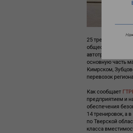
Наж
25 тренировок по
общественном тра
автотранспортное
основную часть ма
Кимрском, Зубцов
перевозок региона
Как сообщает
ГТР
предприятием и н
обеспечения безоп
14 тренировок, а 
по Тверской облас
класса вместимост