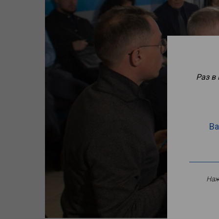
Раз в
Ва
Наж