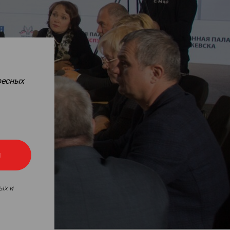
ресных
я
ых и