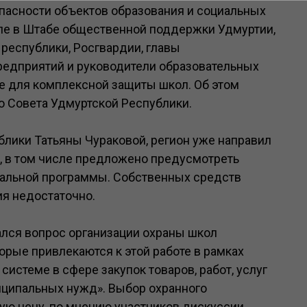
опасности объектов образования и социальных
ле в Штабе общественной поддержки Удмуртии,
 республики, Росгвардии, главы
редприятий и руководители образовательных
е для комплексной защиты школ. Об этом
 Совета Удмуртской Республики.
блики Татьяны Чураковой, регион уже направил
, в том числе предложено предусмотреть
ральной программы. Собственных средств
я недостаточно.
лся вопрос организации охраны школ
рые привлекаются к этой работе в рамках
истеме в сфере закупок товаров, работ, услуг
иципальных нужд». Выбор охранного
ю цену, по мнению участников дискуссии,