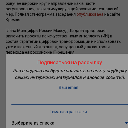
озвучен широкий круг направлений как в части
регулирования, так и стимулирующий развитие технологий
мер. Полная стенограмма заседания
опубликована
на сайте
Кремля.
Глава Минцифры России Максуд Шадаев предложил
включить проекты по искусственному интеллекту (ИИ) в
состав стратегий цифровой трансформации и использовать
уже отлаженный механизм, запущенный для контроля
перехода на российские IТ-решения.
Подписаться на рассылку
По мнению главы Минэкономразвития Максима
Решетникова, внедрение искусственного интеллекта
Раз в неделю вы будете получать на почту подборку
должно стать одним из условий предоставления
самых интересных материалов и анонсов событий.
господдержки компаниям. Он сообщил, что со следующего
года данный подход начнут тестировать в сельском
Ваш email
хозяйстве, транспорте, промышленности и здравоохранении:
в тех отраслях, где наработана уже большая практика
решений. Если компании будут получать какую-то субсидию
из бюджета выше определенной суммы, они должны будут у
Тематика рассылки
себя внедрить то или иное решение с использованием ИИ,
что будет поощрять спрос на разработки.