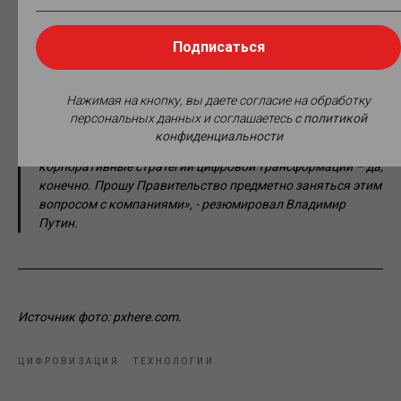
По итогам совещания обе инициативы получили поддержку
главы государства.
Подписаться
«Необходимо расширить охват компаний с
государственным участием, которые используют или
планируют задействовать механизмы искусственного
Нажимая на кнопку, вы даете согласие на обработку
интеллекта в своей работе. Прошу это рассматривать как
персональных данных и соглашаетесь
c политикой
прямое поручение. Нужно поработать с этими
конфиденциальности
компаниями. Да, безусловно, потребуются изменения в
корпоративные стратегии цифровой трансформации – да,
конечно. Прошу Правительство предметно заняться этим
вопросом с компаниями», - резюмировал Владимир
Путин.
Источник фото: pxhere.com.
ЦИФРОВИЗАЦИЯ
ТЕХНОЛОГИИ