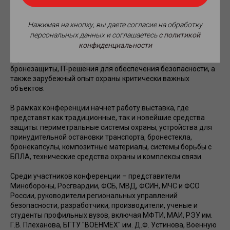
инфраструктуру.
Деловая программа включает пленарное заседание,
Нажимая на кнопку, вы даете согласие на обработку
тематические секции и круглые столы. В центре внимания
персональных данных и соглашаетесь
c политикой
окажутся такие направления, как комплексная оборона от
конфиденциальности
беспилотников, инновации в сфере технического
укрепления, защита транспорта, средства персональной
бронезащиты, IT-решения для обеспечения безопасности, а
также зарубежный опыт охраны критически важных
объектов.
В рамках конференции начнет работу выставка, где
представят как традиционные, так и новейшие средства
защиты: периметральные системы охраны, устройства для
принудительной остановки транспорта, бронестекла,
бронекапсулы, композитные материалы, системы борьбы с
БПЛА, технические средства охраны и комплексы связи.
Среди участников конференции – представители
Минобороны, Росгвардии, ФСБ, МВД, ФСИН, МЧС и ФСО
России, руководители региональных управлений
безопасности, разработчики, производители, ученые и
студенты профильных вузов, включая МФТИ, МАИ, РЭУ им.
Г.В. Плеханова, БГТУ "ВОЕНМЕХ" им. Д.Ф. Устинова, Военную