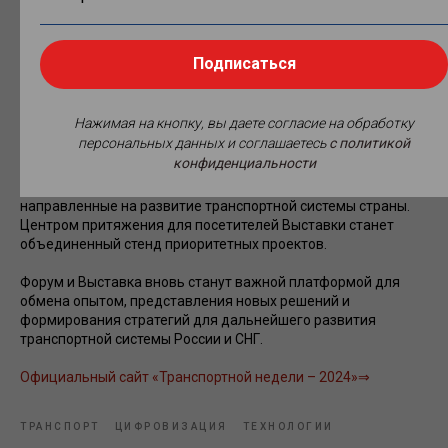
Федерации в 2024 году. Также в рамках Транспортной
недели уже в 11-й раз наградят лауреатов Национальной
премии «Формула Движения» за достижения в области
Подписаться
транспорта и транспортной инфраструктуры.
Выставка станет центральной площадкой для
Нажимая на кнопку, вы даете согласие на обработку
демонстрации значимых достижений и передовых
персональных данных и соглашаетесь
c политикой
технологий в сфере транспорта, инфраструктурного
конфиденциальности
строительства и логистики. На 3900 м² экспозиции более 100
ключевых игроков отрасли представят проекты,
направленные на развитие транспортной системы страны.
Центром притяжения для посетителей Выставки станет
объединенный стенд приоритетных проектов.
Форум и Выставка вновь станут важной платформой для
обмена опытом, представления новых решений и
формирования стратегий для дальнейшего развития
транспортной системы России и СНГ.
Официальный сайт «Транспортной недели – 2024»⇒
ТРАНСПОРТ
ЦИФРОВИЗАЦИЯ
ТЕХНОЛОГИИ