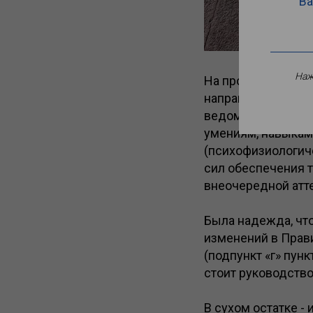
Ва
Наж
На прошлой недел
направлено
инфор
ведомственного пр
умениям, навыкам
(психофизиологич
сил обеспечения т
внеочередной атт
Была надежда, чт
изменений в Прави
(подпункт «г» пунк
стоит руководств
В сухом остатке 