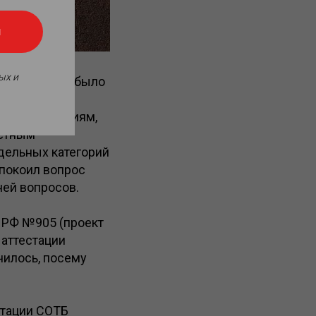
я
ых и
асом России было
.09.2025
ваний к знаниям,
остным
дельных категорий
спокоил вопрос
ней вопросов.
 РФ №905 (проект
 аттестации
училось, посему
стации СОТБ