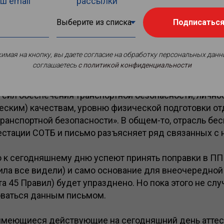
ш email
рассылки
Подписатьс
имая на кнопку, вы даете согласие на обработку персональных данн
е в федеральные агентства и Ространснадзор Минтр
соглашаетесь
c политикой конфиденциальности
мационное письмо
в связи с вступлением в силу с 01
иказа от 04.04.2025 г. № 119 «Об установлении требо
 сил обеспечения транспортной безопасности, личн
еским) качествам, уровню физической подготовки от
ранспортной безопасности». В общем-то, отрасль бе
естации СОТБ и письмо разъясняет ряд связанных с 
о к сегодняшнему дню успеют принять поправки в ПП
ла все видели) и само основание для внеочередной
та 45 Правил) будет упразднено. Но пока этого не сл
оваться данным письмом.
- имеющиеся действующие на сегодняшний день атте