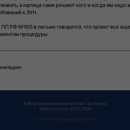
овать, а юрлица сами решают кого и когда им надо а
ебований к ЗУН.
 ПП РФ №905 в письме говорится, что проект все ещ
аментом процедуры.
икипедия.
© Информационное агентство «Эксперты
безопасности» 2022-2026
Политика конфиденциальности