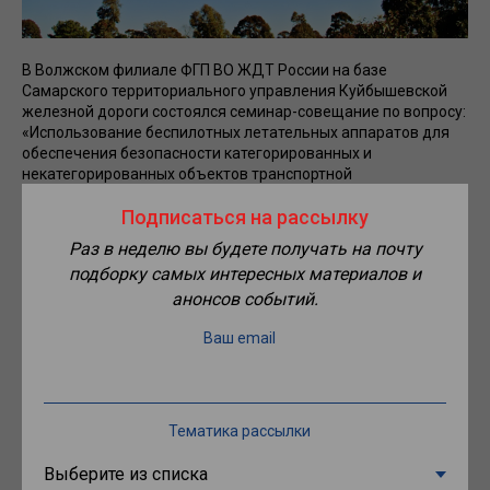
В Волжском филиале ФГП ВО ЖДТ России на базе
Самарского территориального управления Куйбышевской
железной дороги состоялся семинар-совещание по вопросу:
«Использование беспилотных летательных аппаратов для
обеспечения безопасности категорированных и
некатегорированных объектов транспортной
инфраструктуры, расположенных на полигоне
Подписаться на рассылку
Куйбышевской железной дороги».
Раз в неделю вы будете получать на почту
Помимо представителей магистрали и филиала в
подборку самых интересных материалов и
мероприятии также приняли участие сотрудники
анонсов событий.
Средневолжского ЛУ МВД России на транспорте,
представители Куйбышевского регионального центра
Ваш email
безопасности, Самарского Государственного Университета
путей сообщения и руководителей структурных
подразделений ОАО «РЖД».
Как сообщила пресс-служба ФГП ВО ЖДТ России, в ходе
Тематика рассылки
совещания были рассмотрены вопросы постановки БПЛА на
учет, оформления плана полетов, заявлений на
использования воздушного пространства, подготовки