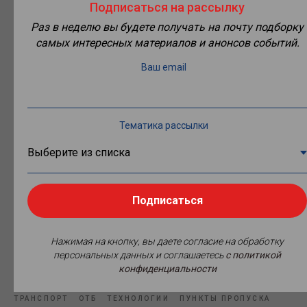
Подписаться на рассылку
В работе форума 25 октября примет участие представитель
Минтранса России – заместитель директора Департамента
Раз в неделю вы будете получать на почту подборку
государственной политики в области обустройства пунктов
самых интересных материалов и анонсов событий.
пропуска через государственную границу
Артем Русанов
.
Ваш email
В рамках мероприятия рассмотрим вопросы
совершенствования нормативного правового
регулирования в области обустройства погранпереходов, а
также опыт их проектирования и строительства с учетом
Тематика рассылки
мероприятий по транспортной безопасности.
С регламентом, предварительной программой форума
можно ознакомиться
здесь
.
Так же на странице размещен
список участников
мероприятия.
Подписаться
Нажимая на кнопку, вы даете согласие на обработку
персональных данных и соглашаетесь
c политикой
Источник фото: Минтранс России.
конфиденциальности
ТРАНСПОРТ
ОТБ
ТЕХНОЛОГИИ
ПУНКТЫ ПРОПУСКА