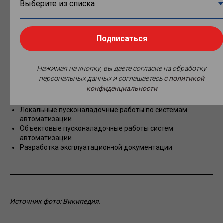
затратами на сооружение временных коммуникаций
Обеспечение строительной площадки противопожарным
водоснабжением и инвентарем
Определение трассы существующих инженерных
Подписаться
подземных коммуникаций и закрепление их
опознавательными вешками
Монтаж электрооборудования и электропитающих
Нажимая на кнопку, вы даете согласие на обработку
устройств
персональных данных и соглашаетесь
c политикой
Монтаж оборудования систем обеспечения транспортной
конфиденциальности
безопасности
Подготовительные работы
Локальные пусконаладочные работы по системам
автоматизации
Объектовые пусконаладочные работы систем
автоматизации
Разработка эксплуатационной документации
Источник фото: Википедия.