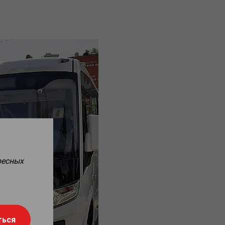
ресных
ться