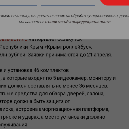
имая на кнопку, вы даете согласие на обработку персональных данн
соглашаетесь
c политикой конфиденциальности
сов и автобусов техническими средствами
разместило
на портале госзакупок
 Республики Крым «Крымтроллейбус».
млн рублей. Заявки принимаются до 21 апреля.
е и установке 46 комплектов
 в которые входят по 5 видеокамер, монитору и
них должен составлять не менее 36 месяцев.
тные средства для обзора дверей, салона,
аторе должна быть защита от
диска, встроена амортизационная платформа,
ряске и ударах, а место установки должно
служивания.