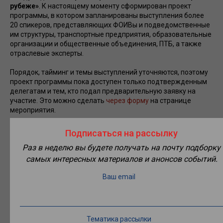
рубеже»
. К настоящему моменту сформирован проект
программы, в котором запланированы выступления более
20 спикеров, представляющих ФОИВы и подведомственные
им структуры, транспортные предприятия, образовательные
организации и общественные объединения, ПТБ, а также
отраслевые эксперты.
Порядок, тайминг и темы выступлений уточняются, поэтому
проект программы пока доступен только подтвержденным
делегатам и тем, кто подал предварительную заявку на
участие. Это можно сделать
через форму
на странице
мероприятия.
Кроме того, расширена структура и тематика деловой
Подписаться на рассылку
программы. Вместо ранее анонсированных трех блоков
Раз в неделю вы будете получать на почту подборку
пройдут четыре сессии: стратегическая, тематическая,
панельная и дискуссионная.
самых интересных материалов и анонсов событий.
Напомним, что мероприятие состоится 5 июня в конференц-
Ваш email
зале Аналитического центра при Правительстве РФ.
Регистрация делегатов начнется с 9:00. В 10:00 со
стратегической сессии «ПТБ как ключевое звено в системе
ОТБ: проблемы настоящего и горизонты будущего» стартует
Тематика рассылки