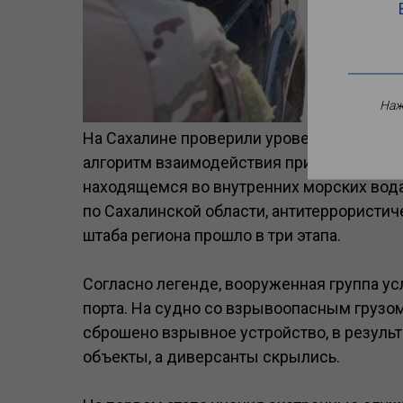
Наж
На Сахалине проверили уровень готовност
алгоритм взаимодействия при возникнове
находящемся во внутренних морских вод
по Сахалинской области, антитеррористи
штаба региона прошло в три этапа.
Согласно легенде, вооруженная группа у
порта. На судно со взрывоопасным грузом
сброшено взрывное устройство, в резуль
объекты, а диверсанты скрылись.