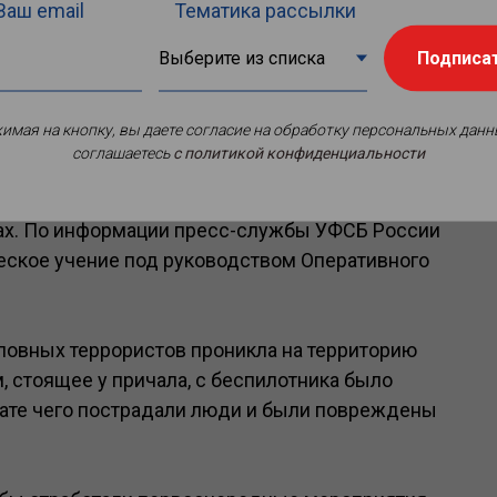
Ваш email
Тематика рассылки
Подписа
имая на кнопку, вы даете согласие на обработку персональных данн
соглашаетесь
c политикой конфиденциальности
и силовых ведомств, а также отработали
нии террористической угрозы на объекте,
ах. По информации пресс-службы УФСБ России
ческое учение под руководством Оперативного
словных террористов проникла на территорию
, стоящее у причала, с беспилотника было
тате чего пострадали люди и были повреждены