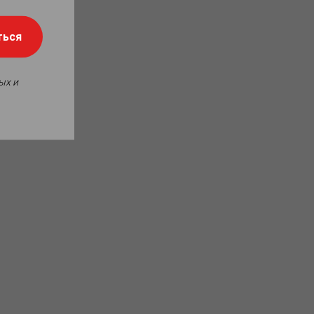
ться
ых и