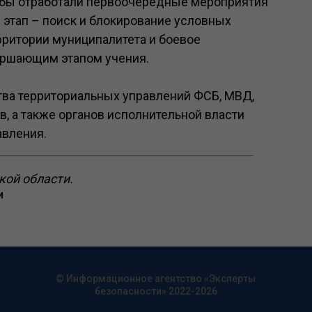
жбы отработали первоочередные мероприятия
 этап – поиск и блокирование условных
рритории муниципалитета и боевое
ершающим этапом учения.
тва территориальных управлений ФСБ, МВД,
, а также органов исполнительной власти
авления.
кой области.
и
© Информационное агентство «Эксперты
безопасности» 2022-2026