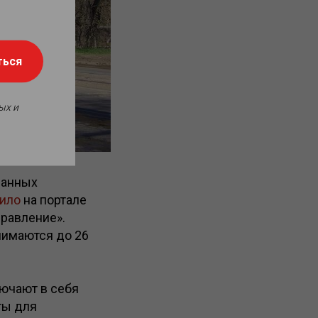
ться
ых и
ванных
ило
на портале
правление».
нимаются до 26
лючают в себя
ты для