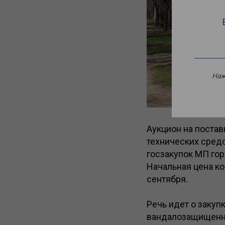
Наж
Аукцион на поста
технических сред
госзакупок МП гор
Начальная цена ко
сентября.
Речь идет о закуп
вандалозащищенн