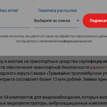
Ваш email
Тематика рассылки
Подписа
имая на кнопку, вы даете согласие на обработку персональных данн
соглашаетесь
c политикой конфиденциальности
вку и монтаж на транспортные средства сертифициро
ств обеспечения транспортной безопасности
размест
одского округа Самара «Трамвайно-троллейбусное у
нтракта составляет более 13 млн рублей. Заявки при
ке 54 комплектов для видеонаблюдения, которые вк
ые видеорегистраторы, виброзащищенные комплек