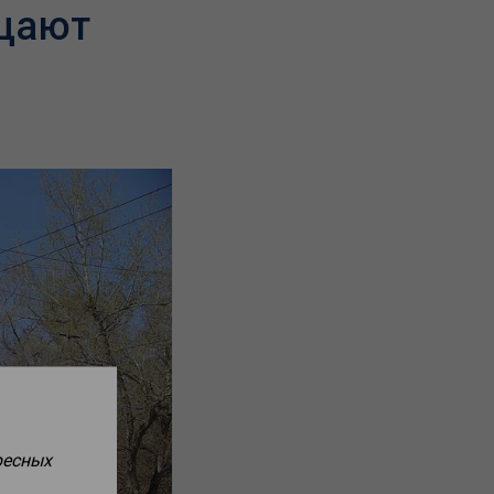
щают
ресных