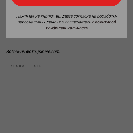
секретарем определен замглавы Росавиации Дмитрий
Ядров. Как отмечается в пресс-релизе, в самое ближайшее
время будут сформированы профильные рабочие группы и
Нажимая на кнопку, вы даете согласие на обработку
актуализирован план работы на текущий год.
персональных данных и соглашаетесь
c политикой
конфиденциальности
Источник фото: pxhere.com.
ТРАНСПОРТ
ОТБ