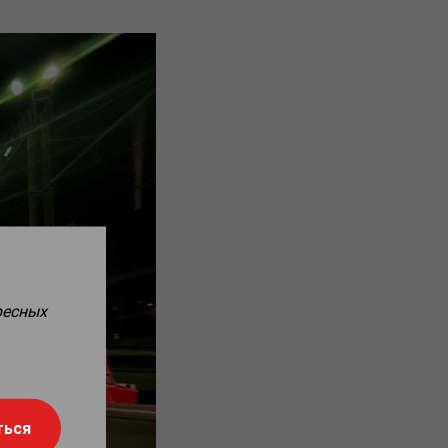
ресных
ться