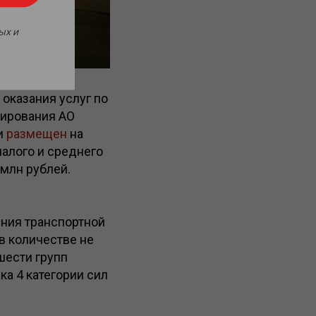
ых и
оказания услуг по
мирования АО
и
размещен
на
малого и среднего
 млн рублей.
ения транспортной
в количестве не
 шести групп
а 4 категории сил