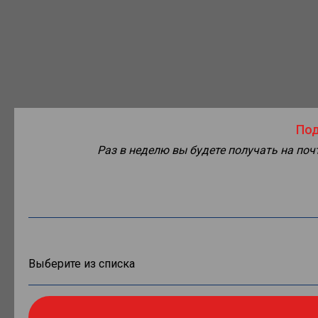
Под
Раз в неделю вы будете получать на по