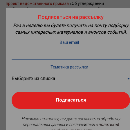
проект ведомственного приказа
«Об утверждении
требований к знаниям, умениям, навыкам сил обеспечения
транспортной безопасности, личностным
Подписаться на рассылку
(психофизиологическим) качествам, уровню физической
Раз в неделю вы будете получать на почту подборку
подготовки отдельных категорий сил обеспечения
транспортной безопасности».
самых интересных материалов и анонсов событий.
Новый документ аккумулирует содержание трех
Ваш email
действующих на данный момент приказов №231, №220 и
№354. В случае утверждения новых требований все они
утратят силу с 1 сентября текущего года.
Тематика рассылки
Проект приказа включает в себя три приложения:
требования к знаниям, умениям, навыкам сил
обеспечения транспортной безопасности;
требования к личностным (психофизиологическим)
качествам отдельных категорий сил обеспечения
транспортной безопасности;
Подписаться
требования к уровню физической подготовки отдельных
категорий сил обеспечения транспортной безопасности.
Нажимая на кнопку, вы даете согласие на обработку
персональных данных и соглашаетесь
c политикой