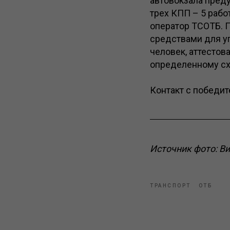
автовокзала пред
трех КПП – 5 рабо
оператор ТСОТБ. 
средствами для у
человек, аттестов
определенному сх
Контакт с победит
Источник фото: В
ТРАНСПОРТ
ОТБ