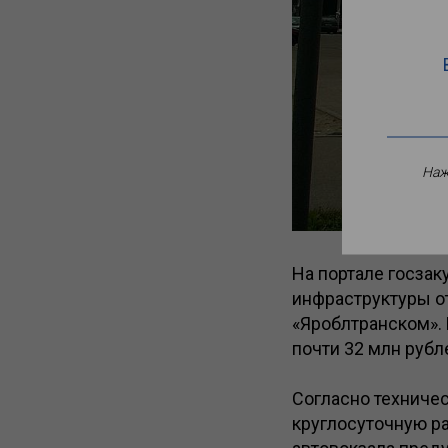
Наж
На портале госза
инфраструктуры от
«Яроблтранском». 
почти 32 млн рубл
Согласно техниче
круглосуточную ра