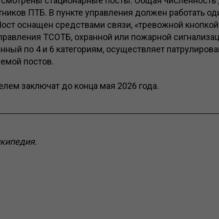
усмотрены стационарные посты. Общая численност
тников ПТБ. В пункте управления должен работать од
Пост оснащен средствами связи, «тревожной кнопкой
правления ТСОТБ, охранной или пожарной сигнализац
анный по 4 и 6 категориям, осуществляет патрулирова
емой постов.
елем заключат до конца мая 2026 года.
икипедия.