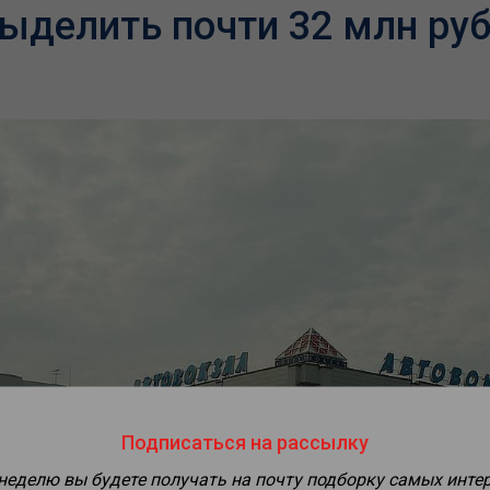
ыделить почти 32 млн ру
Подписаться на рассылку
 неделю вы будете получать на почту подборку самых инте