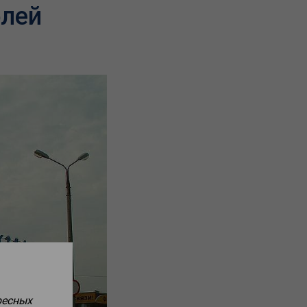
блей
ресных