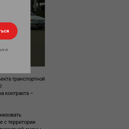
ться
ых и
ъекта транспортной
О
на контракта –
низовать
е с территории