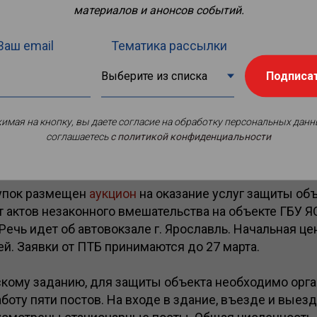
материалов и анонсов событий.
Ваш email
Тематика рассылки
Подписа
имая на кнопку, вы даете согласие на обработку персональных данн
соглашаетесь
c политикой конфиденциальности
купок размещен
аукцион
на оказание услуг защиты об
 актов незаконного вмешательства на объекте ГБУ Я
Речь идет об автовокзале г. Ярославль. Начальная це
ей. Заявки от ПТБ принимаются до 27 марта.
скому заданию, для защиты объекта необходимо орга
боту пяти постов. На входе в здание, въезде и выезд