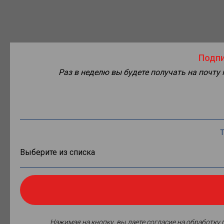
Подпи
Раз в неделю вы будете получать на почту
Т
Нажимая на кнопку, вы даете согласие на обработку