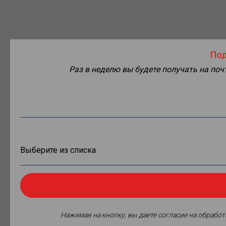
Под
Раз в неделю вы будете получать на по
Нажимая на кнопку, вы даете согласие на обрабо