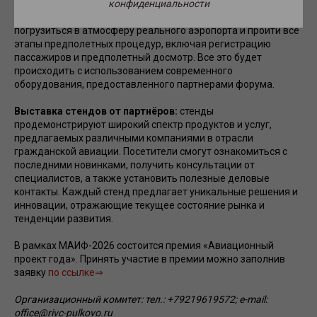
конфиденциальности
Применение БПЛА и безопасность аэродромов
Деловая игра «Аэропорт»:
участникам предлагается
погрузиться в атмосферу реального аэропорта и пройти все
этапы предполетных процедур, включая регистрацию
пассажиров и предполетный досмотр. Все это будет
происходить с использованием современного
оборудования, предоставленного партнерами форума.
Выставка стендов от партнёров:
стенды
продемонстрируют широкий спектр продуктов и услуг,
предлагаемых различными компаниями в отрасли
гражданской авиации. Посетители смогут ознакомиться с
последними новинками, получить консультации от
специалистов, а также установить полезные деловые
контакты. Каждый стенд предлагает уникальные решения и
инновации, отражающие текущее состояние рынка и
тенденции развития.
В рамках МАИФ-2026 состоится премия «Авиационный
проект года». Принять участие в премии можно заполнив
заявку
по ссылке⇒
Организационный комитет: тел.: +79219619572; e-mail:
office@rivc-pulkovo.ru