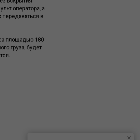
без вскрытия
ульт оператора, а
 передаваться в
са площадью 180
ого груза, будет
тся.