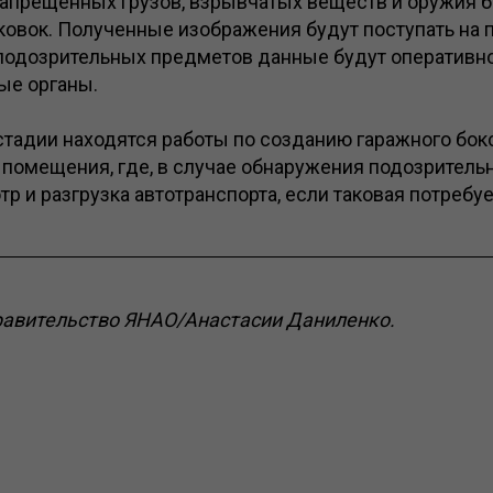
запрещенных грузов, взрывчатых веществ и оружия 
ковок. Полученные изображения будут поступать на п
подозрительных предметов данные будут оперативно
ые органы.
тадии находятся работы по созданию гаражного бок
о помещения, где, в случае обнаружения подозрительн
р и разгрузка автотранспорта, если таковая потребуе
равительство ЯНАО/Анастасии Даниленко.