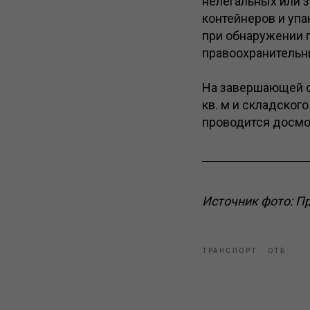
нелегальных или 
контейнеров и упа
при обнаружении 
правоохранительн
На завершающей с
кв. м и складског
проводится досмот
Источник фото: П
ТРАНСПОРТ
ОТБ