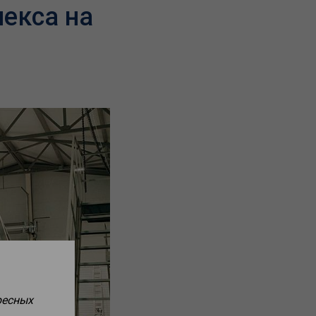
екса на
ресных