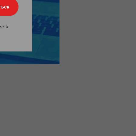
ться
ых и