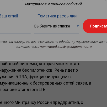
материалов и анонсов событий.
Ваш email
Тематика рассылки
Подписа
имая на кнопку, вы даете согласие на обработку персональных данн
соглашаетесь
c политикой конфиденциальности
аботкой системы, которая может стать
аружения беспилотников. Речь идет о
ружения БПЛА, функционирующем с
муникационных беспроводных сетей связи, в
а основе стандарта LTE.
нного Минтрансу России предприятия, с