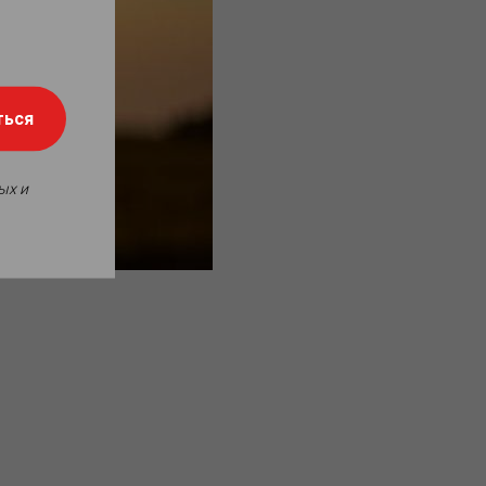
ться
ых и