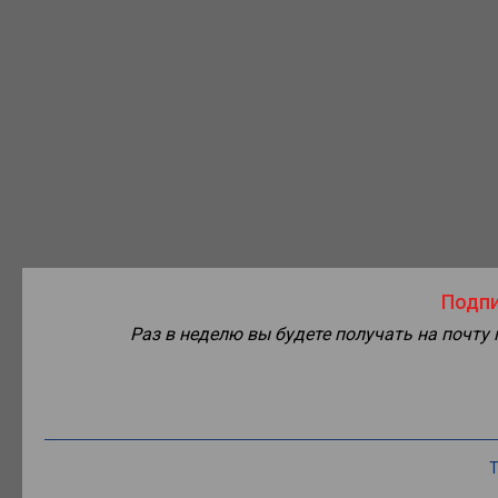
Подпи
Раз в неделю вы будете получать на почту
Т